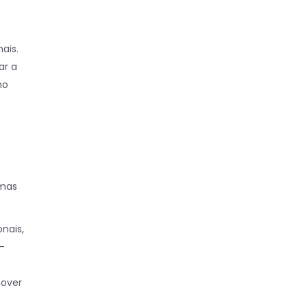
ais.
ar a
ho
 mas
nais,
-
mover