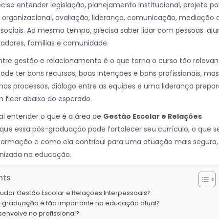
cisa entender legislação, planejamento institucional, projeto pol
 organizacional, avaliação, liderança, comunicação, mediação 
s sociais. Ao mesmo tempo, precisa saber lidar com pessoas: alu
radores, famílias e comunidade.
re gestão e relacionamento é o que torna o curso tão relevan
pode ter bons recursos, boas intenções e bons profissionais, mas
nos processos, diálogo entre as equipes e uma liderança prepar
 ficar abaixo do esperado.
vai entender o que é a área de
Gestão Escolar e Relações
r que essa pós-graduação pode fortalecer seu currículo, o que s
formação e como ela contribui para uma atuação mais segura,
nizada na educação.
nts
tudar Gestão Escolar e Relações Interpessoais?
-graduação é tão importante na educação atual?
envolve no profissional?