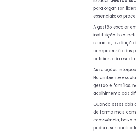
Estudar
Gestão Esc
para organizar, lid
essenciais: os proc
A gestão escolar e
instituição. Isso 
recursos, avaliação 
compreensão das po
cotidiano da escola.
As relações interpes
No ambiente escolar
gestão e famílias, n
acolhimento das dif
Quando esses dois c
de forma mais comp
convivência, baixa 
podem ser analisad