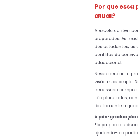
Por que essa
atual?
A escola contempor
preparados. As mud
dos estudantes, as 
conflitos de conviv
educacional.
Nesse cenário, o pr
visão mais ampla. N
necessário compree
são planejadas, co
diretamente a quali
A
pós-graduação e
Ela prepara o educa
ajudando-o a partici