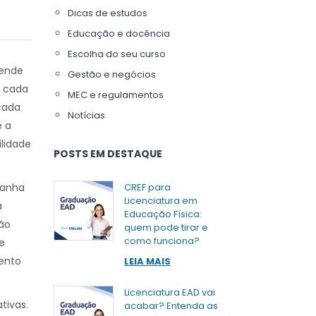
Dicas de estudos
Educação e docência
Escolha do seu curso
pende
Gestão e negócios
m cada
MEC e regulamentos
cada
Notícias
e a
lidade
POSTS EM DESTAQUE
anha
CREF para
Licenciatura em
a
Educação Física:
não
quem pode tirar e
como funciona?
e
mento
LEIA MAIS
Licenciatura EAD vai
tivas.
acabar? Entenda as