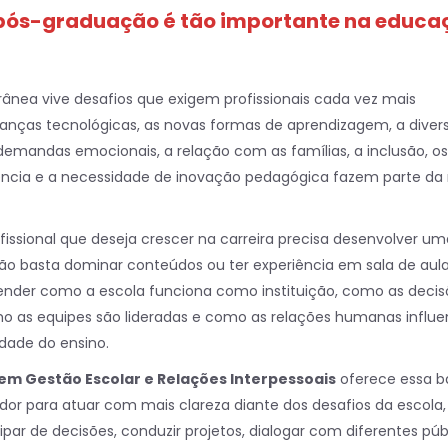
 pós-graduação é tão importante na educa
ânea vive desafios que exigem profissionais cada vez mais
anças tecnológicas, as novas formas de aprendizagem, a diver
demandas emocionais, a relação com as famílias, a inclusão, os
ência e a necessidade de inovação pedagógica fazem parte da 
ofissional que deseja crescer na carreira precisa desenvolver um
ão basta dominar conteúdos ou ter experiência em sala de aula
nder como a escola funciona como instituição, como as decis
mo as equipes são lideradas e como as relações humanas influ
dade do ensino.
m Gestão Escolar e Relações Interpessoais
oferece essa b
dor para atuar com mais clareza diante dos desafios da escola,
par de decisões, conduzir projetos, dialogar com diferentes púb