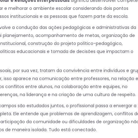
olar e Relações Interpessoais
significa desenvolver competê
erar e melhorar o ambiente escolar considerando dois pontos
essos institucionais e as pessoas que fazem parte da escola.
nvolve a condução das ações pedagógicas e administrativas da
inclui planejamento, acompanhamento de metas, organização de
institucional, construção do projeto político-pedagógico,
líticas educacionais e tomada de decisões que impactam o
soais, por sua vez, tratam da convivência entre indivíduos e gru
, isso aparece na comunicação entre professores, na relação 
os conflitos entre alunos, na colaboração entre equipes, no
erenças, na liderança e na criação de uma cultura de respeito.
ampos são estudados juntos, o profissional passa a enxergar a
leta. Ele entende que problemas de aprendizagem, conflitos d
participação da comunidade ou dificuldades de organização nã
os de maneira isolada. Tudo está conectado.