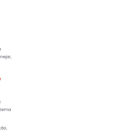
a
nejar,
e
a
 tema
ção,