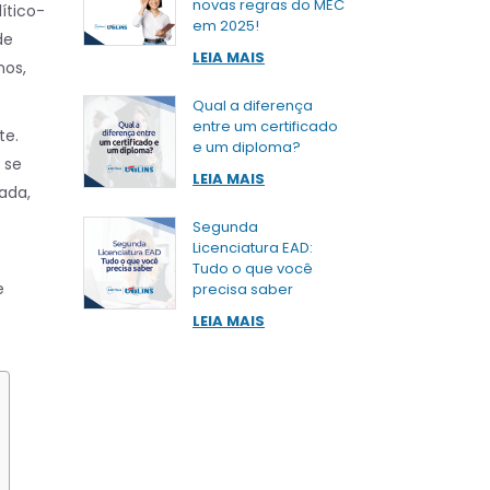
novas regras do MEC
ítico-
em 2025!
de
LEIA MAIS
nos,
Qual a diferença
entre um certificado
te.
e um diploma?
 se
LEIA MAIS
ada,
Segunda
Licenciatura EAD:
Tudo o que você
e
precisa saber
LEIA MAIS