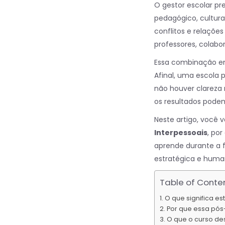
O gestor escolar pre
pedagógico, cultura
conflitos e relaçõe
professores, colabo
Essa combinação ent
Afinal, uma escola 
não houver clareza 
os resultados podem
Neste artigo, você 
Interpessoais
, po
aprende durante a 
estratégica e huma
Table of Conte
O que significa es
Por que essa pós
O que o curso des