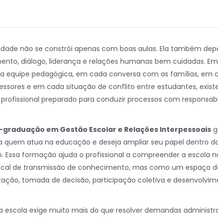
idade não se constrói apenas com boas aulas. Ela também de
mento, diálogo, liderança e relações humanas bem cuidadas. E
a equipe pedagógica, em cada conversa com as famílias, em 
essores e em cada situação de conflito entre estudantes, exist
profissional preparado para conduzir processos com responsabi
-graduação em Gestão Escolar e Relações Interpessoais
g
a quem atua na educação e deseja ampliar seu papel dentro d
no. Essa formação ajuda o profissional a compreender a escola 
cal de transmissão de conhecimento, mas como um espaço d
zação, tomada de decisão, participação coletiva e desenvolvi
ma escola exige muito mais do que resolver demandas administra