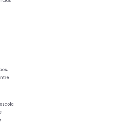
ncias
pos.
entre
 escola
e
o