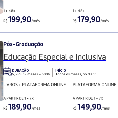
1 + 48x
1 + 48x
199,90
179,90
R$
/mês
R$
/mês
Pós-Graduação
Educação Especial e Inclusiva
DURAÇÃO
INÍCIO
6, 9 ou 12 meses – 600h
Todos os meses, no dia 1º
LIVROS + PLATAFORMA ONLINE
PLATAFORMA ONLINE
A PARTIR DE
1 + 7x
A PARTIR DE
1 + 7x
189,90
149,90
R$
/mês
R$
/mês