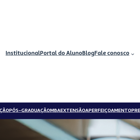
Institucional
Portal do Aluno
Blog
Fale conosco
ÇÃO
PÓS-GRADUAÇÃO
MBA
EXTENSÃO
APERFEIÇOAMENTO
PRE