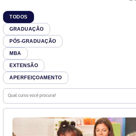
T
TODOS
o
d
GRADUAÇÃO
o
s
PÓS-GRADUAÇÃO
MBA
EXTENSÃO
APERFEIÇOAMENTO