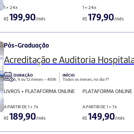
1 + 24x
1 + 24x
199,90
179,90
R$
/mês
R$
/mês
Pós-Graduação
Acreditação e Auditoria Hospital
DURAÇÃO
INÍCIO
6, 9 ou 12 meses – 450h
Todos os meses, no dia 1º
LIVROS + PLATAFORMA ONLINE
PLATAFORMA ONLINE
A PARTIR DE
1 + 7x
A PARTIR DE
1 + 7x
189,90
149,90
R$
/mês
R$
/mês