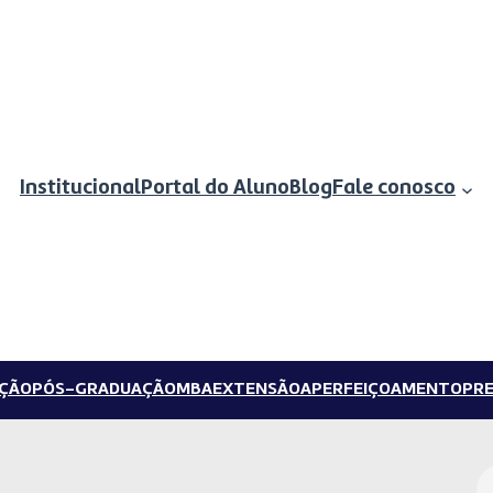
Institucional
Portal do Aluno
Blog
Fale conosco
ÇÃO
PÓS-GRADUAÇÃO
MBA
EXTENSÃO
APERFEIÇOAMENTO
PRE