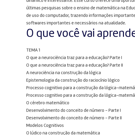
dinâmico e interessante. Esse curso oferece uma oportu
últimas pesquisas sobre o ensino de matemática na Edu
de uso do computador, trazendo informações importantes
softwares importantes e necessários na atualidade.
O que você vai aprend
TEMA 1
O que a neurociência traz para a educação? Parte I
O que a neurociência traz para a educação? Parte II
A neurociência na construção da lógica
Epistemologia da construção do raciocínio lógico
Processo cognitivo para a construção da lógica-matemát
Processo cognitivo para a construção da lógica-matemáti
O cérebro matemático
Desenvolvimento do conceito de número – Parte I
Desenvolvimento do conceito de número – Parte II
Modelos Cognitivos
O lúdico na construção da matemática