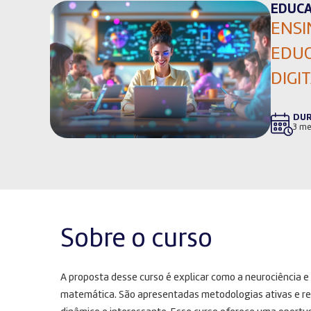
EDUC
ENSI
EDUC
DIGI
DU
3 me
Sobre o curso
A proposta desse curso é explicar como a neurociência 
matemática. São apresentadas metodologias ativas e rec