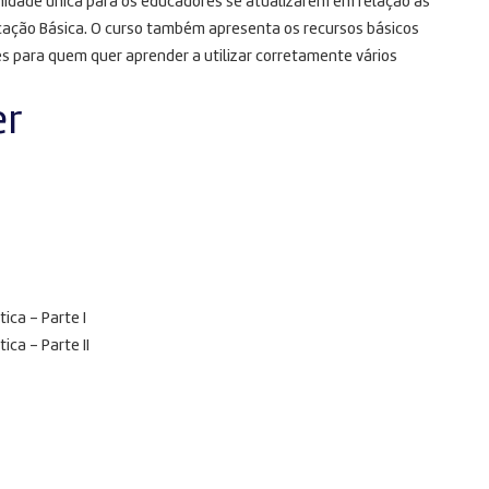
nidade única para os educadores se atualizarem em relação às
cação Básica. O curso também apresenta os recursos básicos
 para quem quer aprender a utilizar corretamente vários
er
ica – Parte I
ca – Parte II