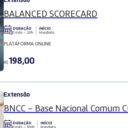
Extensão
BALANCED SCORECARD
DURAÇÃO
INÍCIO
1 mês – 20h
Imediato
PLATAFORMA ONLINE
198,00
R$
Extensão
BNCC – Base Nacional Comum Cu
DURAÇÃO
INÍCIO
1 mês – 100h
Imediato