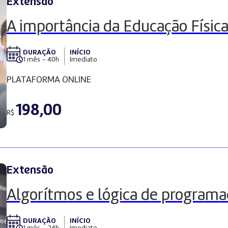
Extensão
A importância da Educação Física
DURAÇÃO
INÍCIO
1 mês – 40h
Imediato
PLATAFORMA ONLINE
198,00
R$
Extensão
Algorítmos e lógica de programaç
DURAÇÃO
INÍCIO