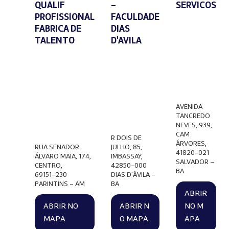
QUALIF
–
SERVICOS
PROFISSIONAL
FACULDADE
FABRICA DE
DIAS
TALENTO
D'AVILA
AVENIDA
TANCREDO
NEVES, 939,
CAM
R DOIS DE
ÁRVORES,
RUA SENADOR
JULHO, 85,
41820-021
ÁLVARO MAIA, 174,
IMBASSAY,
SALVADOR –
CENTRO,
42850-000
BA
69151-230
DIAS D'ÁVILA –
PARINTINS – AM
BA
ABRIR
ABRIR NO
ABRIR N
NO M
MAPA
O MAPA
APA