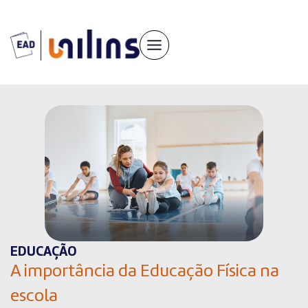
Pular
para
o
conteúdo
EDUCAÇÃO
A importância da Educação Física na
escola