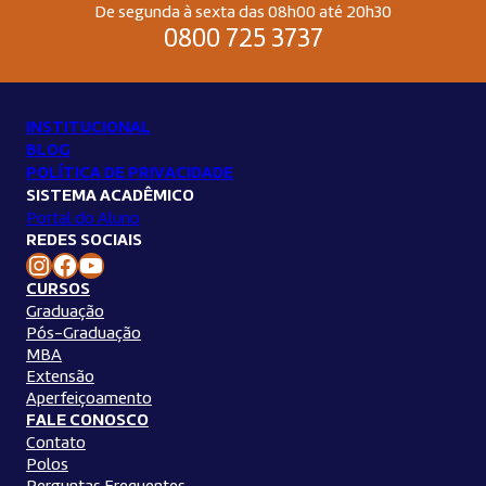
De segunda à sexta das 08h00 até 20h30
0800 725 3737
INSTITUCIONAL
BLOG
POLÍTICA DE PRIVACIDADE
SISTEMA ACADÊMICO
Portal do Aluno
REDES SOCIAIS
Instagram Unilins
Facebook Unilins
Youtube Unilins
CURSOS
Graduação
Pós-Graduação
MBA
Extensão
Aperfeiçoamento
FALE CONOSCO
Contato
Polos