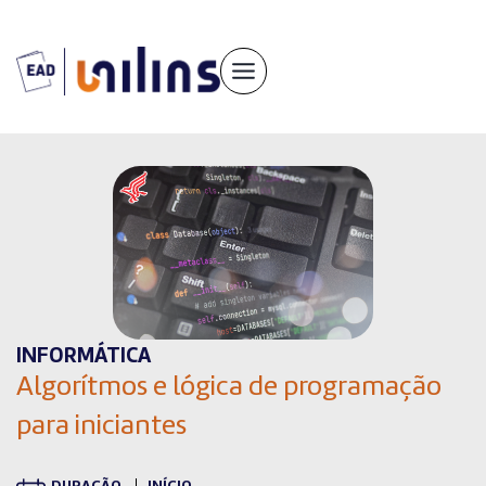
Pular
para
o
conteúdo
INFORMÁTICA
Algorítmos e lógica de programação
para iniciantes
DURAÇÃO
INÍCIO