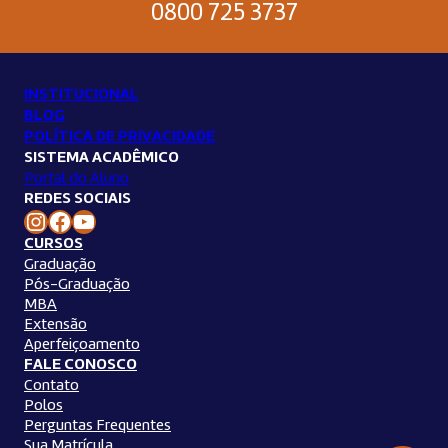
0800 725 3737
INSTITUCIONAL
BLOG
POLÍTICA DE PRIVACIDADE
SISTEMA ACADÊMICO
Portal do Aluno
REDES SOCIAIS
Instagram Unilins
Facebook Unilins
Youtube Unilins
CURSOS
Graduação
Pós-Graduação
MBA
Extensão
Aperfeiçoamento
FALE CONOSCO
Contato
Polos
Perguntas Frequentes
Sua Matrícula