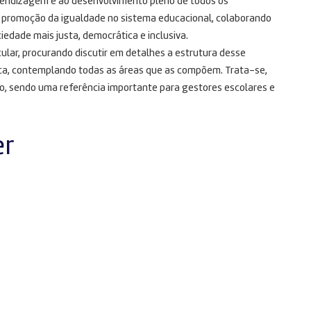
prendizagem e ao desenvolvimento pleno de todos os
a promoção da igualdade no sistema educacional, colaborando
iedade mais justa, democrática e inclusiva.
lar, procurando discutir em detalhes a estrutura desse
ca, contemplando todas as áreas que as compõem. Trata-se,
o, sendo uma referência importante para gestores escolares e
er