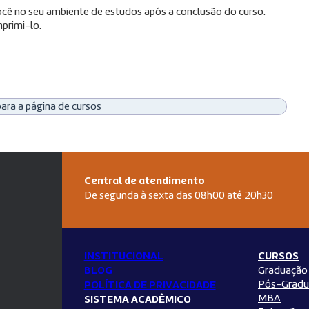
 você no seu ambiente de estudos após a conclusão do curso.
primi-lo.
para a página de cursos
Central de atendimento
De segunda à sexta das 08h00 até 20h30
INSTITUCIONAL
CURSOS
BLOG
Graduação
Pós-Gradu
POLÍTICA DE PRIVACIDADE
MBA
SISTEMA ACADÊMICO