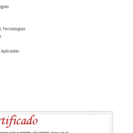
ogias
s Tecnologias
o
 Aplicadas