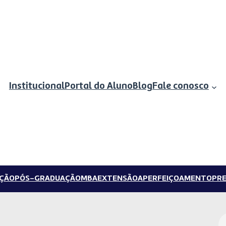
Institucional
Portal do Aluno
Blog
Fale conosco
ÇÃO
PÓS-GRADUAÇÃO
MBA
EXTENSÃO
APERFEIÇOAMENTO
PRE