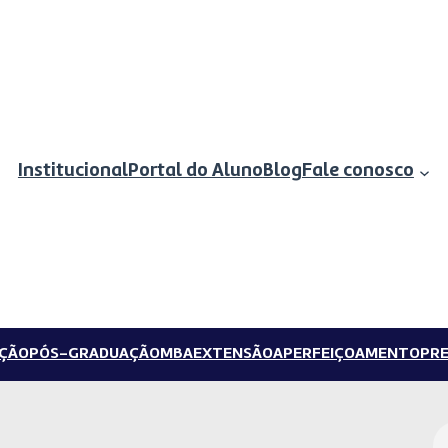
Institucional
Portal do Aluno
Blog
Fale conosco
ÇÃO
PÓS-GRADUAÇÃO
MBA
EXTENSÃO
APERFEIÇOAMENTO
PRE