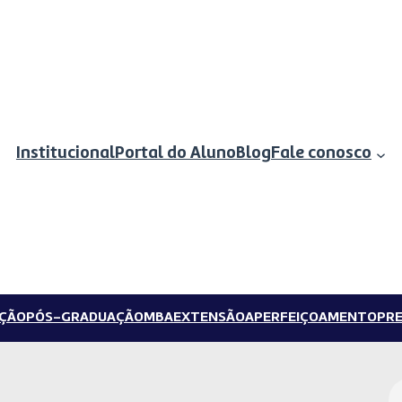
Institucional
Portal do Aluno
Blog
Fale conosco
ÇÃO
PÓS-GRADUAÇÃO
MBA
EXTENSÃO
APERFEIÇOAMENTO
PRE