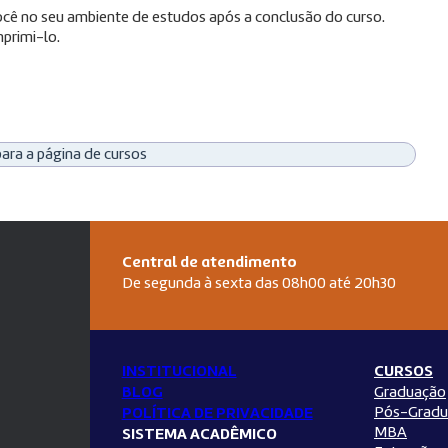
 você no seu ambiente de estudos após a conclusão do curso.
primi-lo.
para a página de cursos
Central de atendimento
De segunda à sexta das 08h00 até 20h30
INSTITUCIONAL
CURSOS
BLOG
Graduação
Pós-Gradu
POLÍTICA DE PRIVACIDADE
MBA
SISTEMA ACADÊMICO