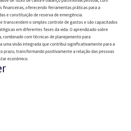
nálise de fluxo de caixa e balanço patrimonial pessoal, com
 financeiras, oferecendo ferramentas práticas para a
as e constituição de reserva de emergência.
e transcendem o simples controle de gastos e são capacitados
atégicas em diferentes fases da vida. O aprendizado sobre
da, combinado com técnicas de planejamento para
a uma visão integrada que contribui significativamente para a
go prazo, transformando positivamente a relação das pessoas
star econômico.
er