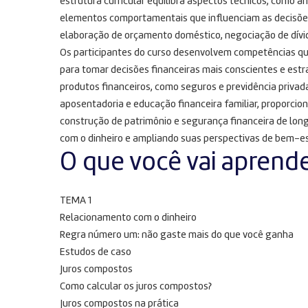
estrutura curricular equilibra aspectos técnicos, como a
elementos comportamentais que influenciam as decisões
elaboração de orçamento doméstico, negociação de dívid
Os participantes do curso desenvolvem competências qu
para tomar decisões financeiras mais conscientes e estr
produtos financeiros, como seguros e previdência priva
aposentadoria e educação financeira familiar, proporcion
construção de patrimônio e segurança financeira de lon
com o dinheiro e ampliando suas perspectivas de bem-e
O que você vai aprend
TEMA 1
Relacionamento com o dinheiro
Regra número um: não gaste mais do que você ganha
Estudos de caso
Juros compostos
Como calcular os juros compostos?
Juros compostos na prática