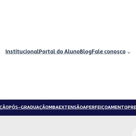
Institucional
Portal do Aluno
Blog
Fale conosco
ÇÃO
PÓS-GRADUAÇÃO
MBA
EXTENSÃO
APERFEIÇOAMENTO
PRE