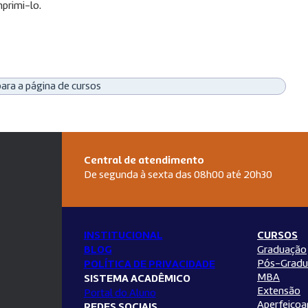
primi-lo.
para a página de cursos
Central de atendimento
De segunda à sexta das 08h00 até 20h30
INSTITUCIONAL
CURSOS
BLOG
Graduação
Pós-Gradu
POLÍTICA DE PRIVACIDADE
MBA
SISTEMA ACADÊMICO
Extensão
Portal do Aluno
Aperfeiço
REDES SOCIAIS