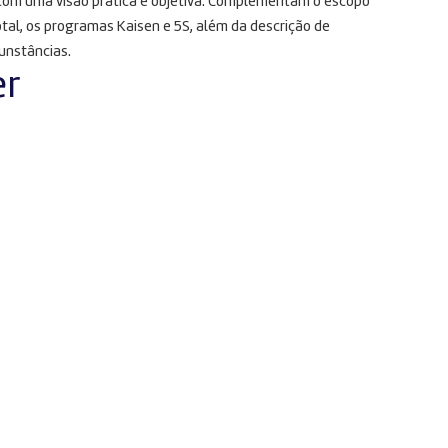
om uma visão prática e objetiva. Complementam o escopo
tal, os programas Kaisen e 5S, além da descrição de
unstâncias.
er