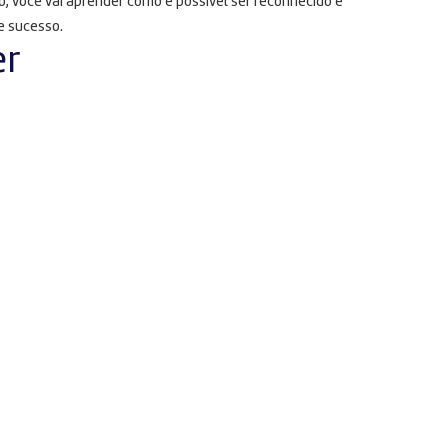
, você vai aprender como é possível ser reconhecido e
e sucesso.
er