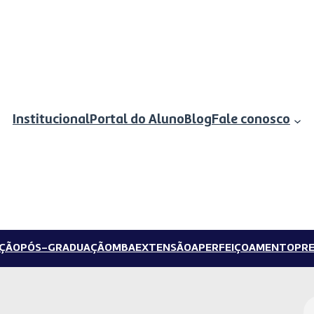
Institucional
Portal do Aluno
Blog
Fale conosco
ÇÃO
PÓS-GRADUAÇÃO
MBA
EXTENSÃO
APERFEIÇOAMENTO
PRE