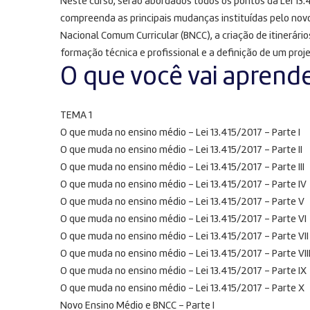
Neste curso, serão abordados todos os pontos da Lei 13
compreenda as principais mudanças instituídas pelo no
Nacional Comum Curricular (BNCC), a criação de itinerár
formação técnica e profissional e a definição de um proje
O que você vai aprend
TEMA 1
O que muda no ensino médio – Lei 13.415/2017 – Parte I
O que muda no ensino médio – Lei 13.415/2017 – Parte II
O que muda no ensino médio – Lei 13.415/2017 – Parte III
O que muda no ensino médio – Lei 13.415/2017 – Parte IV
O que muda no ensino médio – Lei 13.415/2017 – Parte V
O que muda no ensino médio – Lei 13.415/2017 – Parte VI
O que muda no ensino médio – Lei 13.415/2017 – Parte VII
O que muda no ensino médio – Lei 13.415/2017 – Parte VII
O que muda no ensino médio – Lei 13.415/2017 – Parte IX
O que muda no ensino médio – Lei 13.415/2017 – Parte X
Novo Ensino Médio e BNCC – Parte I