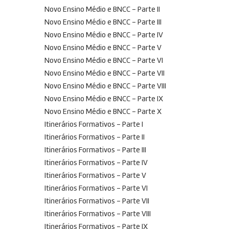
Novo Ensino Médio e BNCC – Parte II
Novo Ensino Médio e BNCC – Parte III
Novo Ensino Médio e BNCC – Parte IV
Novo Ensino Médio e BNCC – Parte V
Novo Ensino Médio e BNCC – Parte VI
Novo Ensino Médio e BNCC – Parte VII
Novo Ensino Médio e BNCC – Parte VIII
Novo Ensino Médio e BNCC – Parte IX
Novo Ensino Médio e BNCC – Parte X
Itinerários Formativos – Parte I
Itinerários Formativos – Parte II
Itinerários Formativos – Parte III
Itinerários Formativos – Parte IV
Itinerários Formativos – Parte V
Itinerários Formativos – Parte VI
Itinerários Formativos – Parte VII
Itinerários Formativos – Parte VIII
Itinerários Formativos – Parte IX