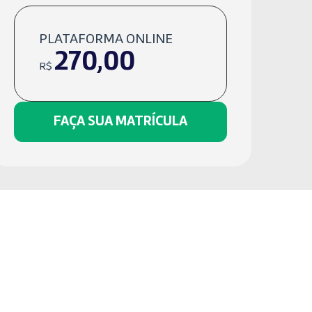
PLATAFORMA ONLINE
270,00
R$
FAÇA SUA MATRÍCULA