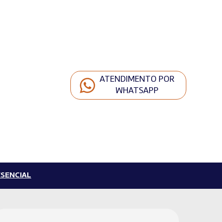
ATENDIMENTO POR
WHATSAPP
SENCIAL