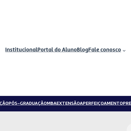
Institucional
Portal do Aluno
Blog
Fale conosco
ÇÃO
PÓS-GRADUAÇÃO
MBA
EXTENSÃO
APERFEIÇOAMENTO
PRE