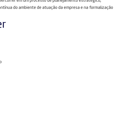
a percorrer em um processo de planejamento estratégico,
contínua do ambiente de atuação da empresa e na formalização
er
o