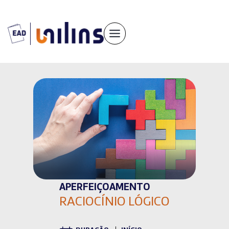
Pular
para
o
conteúdo
APERFEIÇOAMENTO
RACIOCÍNIO LÓGICO