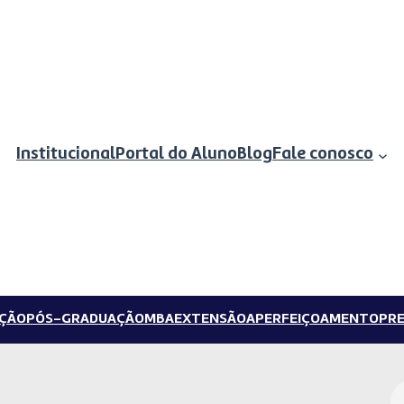
Institucional
Portal do Aluno
Blog
Fale conosco
ÇÃO
PÓS-GRADUAÇÃO
MBA
EXTENSÃO
APERFEIÇOAMENTO
PRE