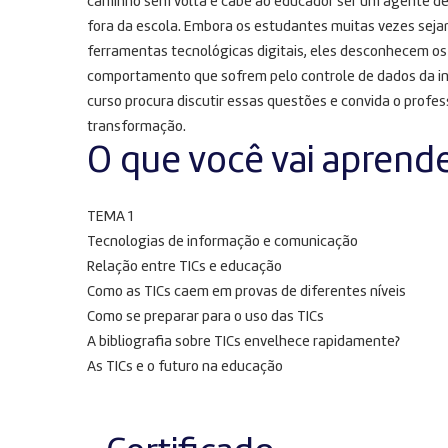
caminho sem volta e cabe ao educador ser um agente de 
fora da escola. Embora os estudantes muitas vezes sejam
ferramentas tecnológicas digitais, eles desconhecem os
comportamento que sofrem pelo controle de dados da in
curso procura discutir essas questões e convida o prof
transformação.
O que você vai aprend
TEMA 1
Tecnologias de informação e comunicação
Relação entre TICs e educação
Como as TICs caem em provas de diferentes níveis
Como se preparar para o uso das TICs
A bibliografia sobre TICs envelhece rapidamente?
As TICs e o futuro na educação