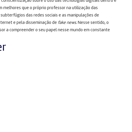
conscientização sobre o uso das tecnologias digitais dentro e
 melhores que o próprio professor na utilização das
 subterfúgios das redes sociais e as manipulações de
ternet e pela disseminação de
fake news
. Nesse sentido, o
essor a compreender o seu papel nesse mundo em constante
er