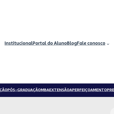
Institucional
Portal do Aluno
Blog
Fale conosco
ÇÃO
PÓS-GRADUAÇÃO
MBA
EXTENSÃO
APERFEIÇOAMENTO
PRE