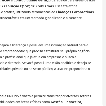
tração
e
Contabilidade Geral
, progredindo para áreas de alta
 Resolução Eficaz de Problemas
. Essa trajetória
 e prática, utilizando ferramentas de
Finanças Corporativas
e sustentáveis em um mercado globalizado e altamente
lmejam a liderança e possuem uma inclinação natural para o
 o empreendedor que precisa estruturar seu próprio negócio
ra o profissional que já atua em empresas e busca a
a e diretoria. Se você possui uma visão analítica e deseja se
iativa privada ou no setor público, a UNILINS proporciona o
ela UNILINS é vasto e permite transitar por diversos setores
abilidades em áreas críticas como
Gestão Financeira,