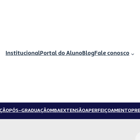
Institucional
Portal do Aluno
Blog
Fale conosco
ÇÃO
PÓS-GRADUAÇÃO
MBA
EXTENSÃO
APERFEIÇOAMENTO
PRE