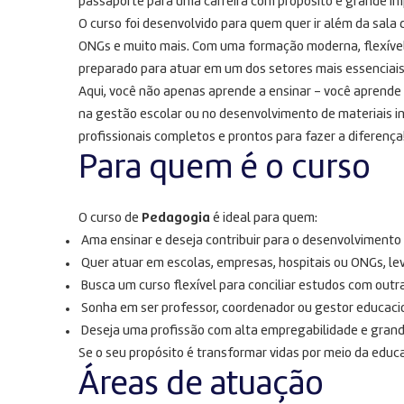
passaporte para uma carreira com propósito e grande im
O curso foi desenvolvido para quem quer ir além da sala 
ONGs e muito mais. Com uma formação moderna, flexíve
preparado para atuar em um dos setores mais essenciais
Aqui, você não apenas aprende a ensinar – você aprende a
na gestão escolar ou no desenvolvimento de materiais i
profissionais completos e prontos para fazer a diferença
Para quem é o curso
O curso de
Pedagogia
é ideal para quem:
Ama ensinar e deseja contribuir para o desenvolvimento
Quer atuar em escolas, empresas, hospitais ou ONGs, le
Busca um curso flexível para conciliar estudos com outra
Sonha em ser professor, coordenador ou gestor educaci
Deseja uma profissão com alta empregabilidade e grand
Se o seu propósito é transformar vidas por meio da educa
Áreas de atuação