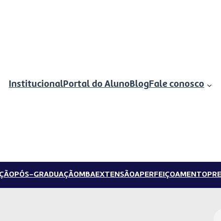
Institucional
Portal do Aluno
Blog
Fale conosco
ÇÃO
PÓS-GRADUAÇÃO
MBA
EXTENSÃO
APERFEIÇOAMENTO
PRE