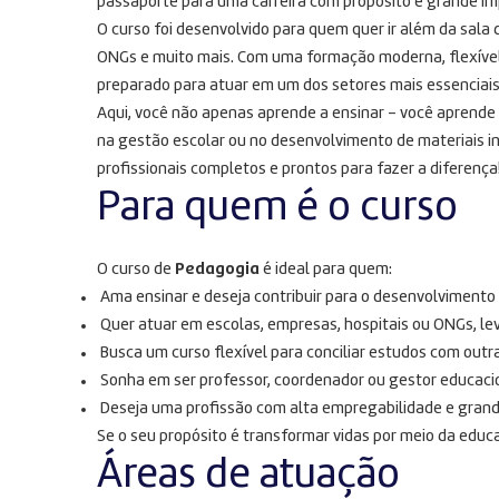
passaporte para uma carreira com propósito e grande im
O curso foi desenvolvido para quem quer ir além da sala 
ONGs e muito mais. Com uma formação moderna, flexíve
preparado para atuar em um dos setores mais essenciais
Aqui, você não apenas aprende a ensinar – você aprende a
na gestão escolar ou no desenvolvimento de materiais i
profissionais completos e prontos para fazer a diferença
Para quem é o curso
O curso de
Pedagogia
é ideal para quem:
Ama ensinar e deseja contribuir para o desenvolvimento
Quer atuar em escolas, empresas, hospitais ou ONGs, le
Busca um curso flexível para conciliar estudos com outra
Sonha em ser professor, coordenador ou gestor educaci
Deseja uma profissão com alta empregabilidade e grand
Se o seu propósito é transformar vidas por meio da educa
Áreas de atuação