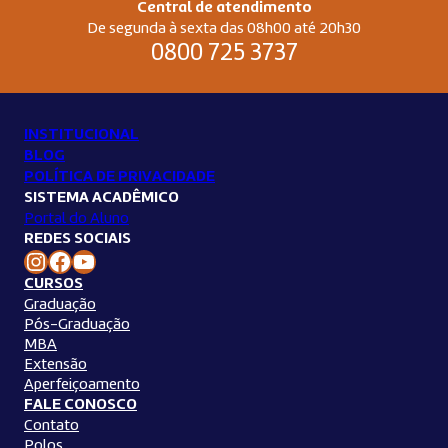
Central de atendimento
De segunda à sexta das 08h00 até 20h30
0800 725 3737
INSTITUCIONAL
BLOG
POLÍTICA DE PRIVACIDADE
SISTEMA ACADÊMICO
Portal do Aluno
REDES SOCIAIS
Instagram Unilins
Facebook Unilins
Youtube Unilins
CURSOS
Graduação
Pós-Graduação
MBA
Extensão
Aperfeiçoamento
FALE CONOSCO
Contato
Polos