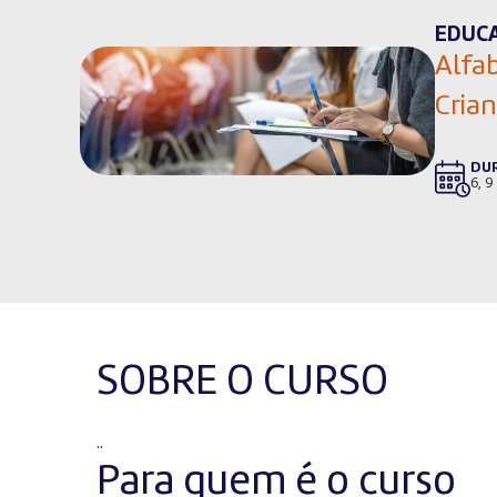
EDUC
Alfa
Crian
DU
6, 9
SOBRE O CURSO
..
Para quem é o curso