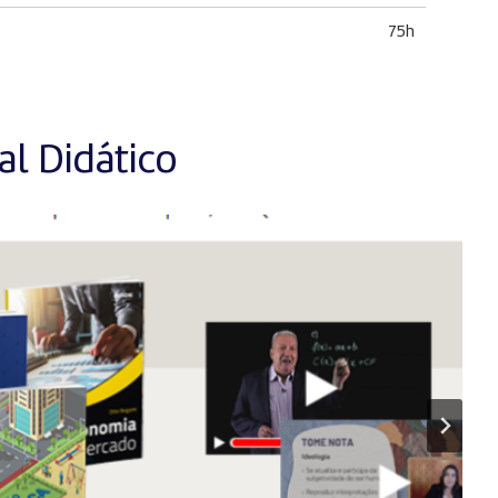
75h
l Didático