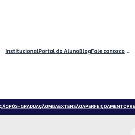
Institucional
Portal do Aluno
Blog
Fale conosco
ÇÃO
PÓS-GRADUAÇÃO
MBA
EXTENSÃO
APERFEIÇOAMENTO
PRE