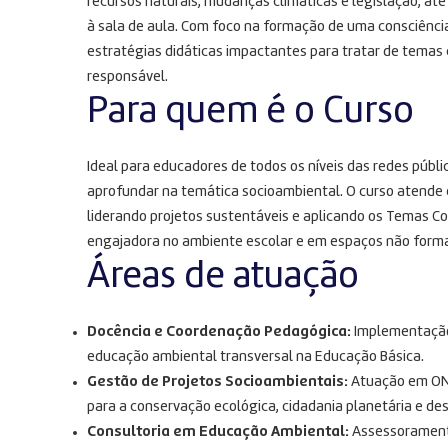
recursos naturais, mudanças climáticas e legislação, até
à sala de aula
. Com foco na formação de uma consciência 
estratégias didáticas impactantes para tratar de temas
responsável
.
Para quem é o Curso
Ideal para educadores de todos os níveis das redes públ
aprofundar na temática socioambiental
. O curso atende
liderando projetos sustentáveis e aplicando os Temas C
engajadora no ambiente escolar e em espaços não forma
Áreas de atuação
Docência e Coordenação Pedagógica:
Implementação 
educação ambiental transversal na Educação Básica
.
Gestão de Projetos Socioambientais:
Atuação em ONG
para a conservação ecológica, cidadania planetária e d
Consultoria em Educação Ambiental:
Assessoramento