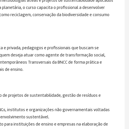
 metodologias ativas e projetos de sustentabilidade aplicados
planetária, o curso capacita o profissional a desenvolver
 como reciclagem, conservação da biodiversidade e consumo
ica e privada, pedagogos e profissionais que buscam se
 quem deseja atuar como agente de transformação social,
ontemporâneos Transversais da BNCC de forma prática e
is de ensino.
de projetos de sustentabilidade, gestão de resíduos e
s, institutos e organizações não governamentais voltadas
esenvolvimento sustentável
.
 para instituições de ensino e empresas na elaboração de