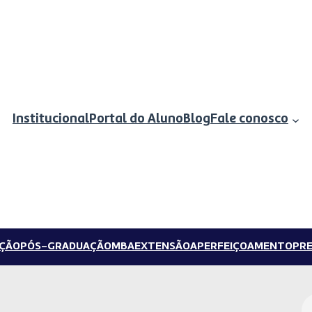
Institucional
Portal do Aluno
Blog
Fale conosco
ÇÃO
PÓS-GRADUAÇÃO
MBA
EXTENSÃO
APERFEIÇOAMENTO
PRE