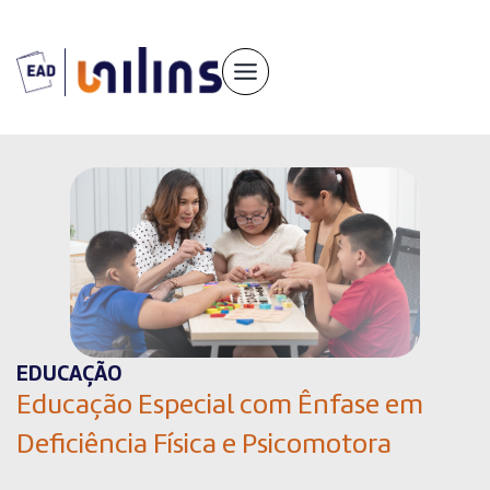
Pular
para
o
conteúdo
EDUCAÇÃO
Educação Especial com Ênfase em
Deficiência Física e Psicomotora