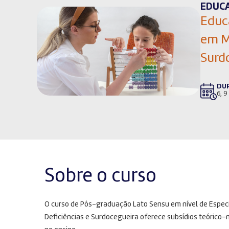
EDUC
Educ
em Mú
Surd
DU
6, 9
Sobre o curso
O curso de Pós-graduação Lato Sensu em nível de Espec
Deficiências e Surdocegueira oferece subsídios teórico