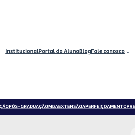
Institucional
Portal do Aluno
Blog
Fale conosco
ÇÃO
PÓS-GRADUAÇÃO
MBA
EXTENSÃO
APERFEIÇOAMENTO
PRE