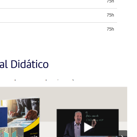
75h
75h
75h
l Didático