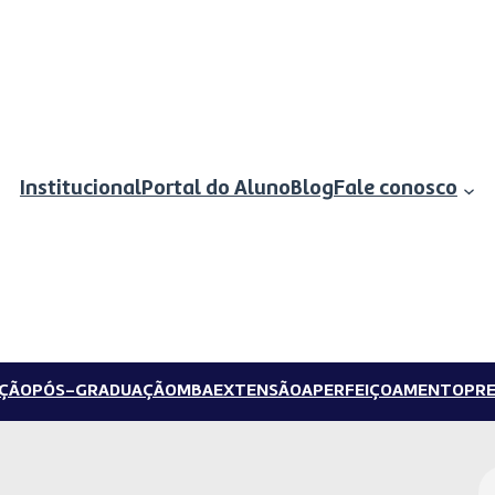
Institucional
Portal do Aluno
Blog
Fale conosco
ÇÃO
PÓS-GRADUAÇÃO
MBA
EXTENSÃO
APERFEIÇOAMENTO
PRE