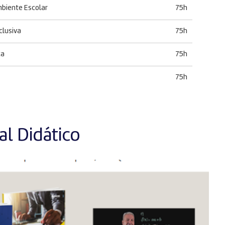
mbiente Escolar
75h
clusiva
75h
ca
75h
75h
l Didático