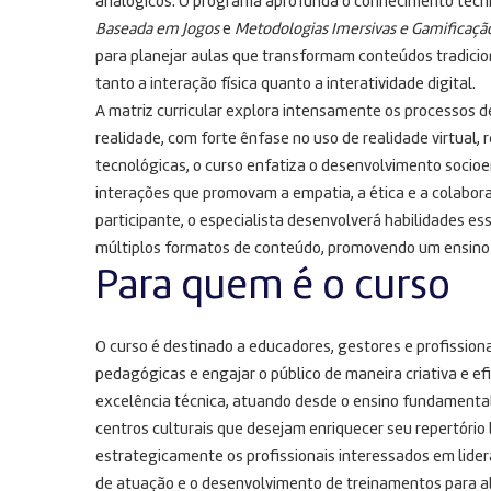
analógicos
. O programa aprofunda o conhecimento técnic
Baseada em Jogos
e
Metodologias Imersivas e Gamificaçã
para planejar aulas que transformam conteúdos tradicio
tanto a interação física quanto a interatividade digital
.
A matriz curricular explora intensamente os processos d
realidade, com forte ênfase no uso de realidade virtual
tecnológicas, o curso enfatiza o desenvolvimento socioe
interações que promovam a empatia, a ética e a colabora
participante, o especialista desenvolverá habilidades e
múltiplos formatos de conteúdo, promovendo um ensino
Para quem é o curso
O curso é destinado a educadores, gestores e profission
pedagógicas e engajar o público de maneira criativa e ef
excelência técnica, atuando desde o ensino fundamental 
centros culturais que desejam enriquecer seu repertóri
estrategicamente os profissionais interessados em lide
de atuação e o desenvolvimento de treinamentos para al