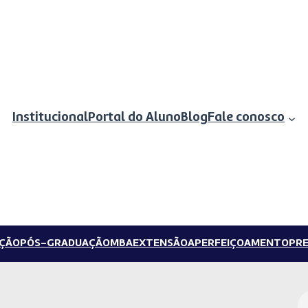
Institucional
Portal do Aluno
Blog
Fale conosco
ÇÃO
PÓS-GRADUAÇÃO
MBA
EXTENSÃO
APERFEIÇOAMENTO
PRE