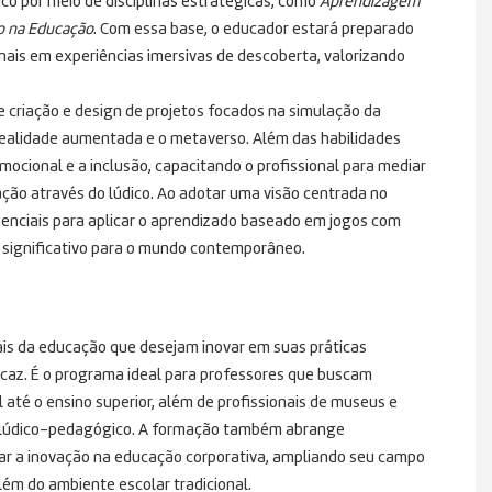
o por meio de disciplinas estratégicas, como
Aprendizagem
o na Educação
. Com essa base, o educador estará preparado
nais em experiências imersivas de descoberta, valorizando
e criação e design de projetos focados na simulação da
, realidade aumentada e o metaverso
. Além das habilidades
mocional e a inclusão, capacitando o profissional para mediar
ção através do lúdico
. Ao adotar uma visão centrada no
ssenciais para aplicar o aprendizado baseado em jogos com
 significativo para o mundo contemporâneo
.
ais da educação que desejam inovar em suas práticas
icaz
. É o programa ideal para professores que buscam
até o ensino superior, além de profissionais de museus e
o lúdico-pedagógico
. A formação também abrange
rar a inovação na educação corporativa, ampliando seu campo
ém do ambiente escolar tradicional
.