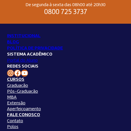
De segunda à sexta das 08h00 até 20h30
0800 725 3737
INSTITUCIONAL
BLOG
POLÍTICA DE PRIVACIDADE
SISTEMA ACADÊMICO
Portal do Aluno
REDES SOCIAIS
Instagram Unilins
Facebook Unilins
Youtube Unilins
CURSOS
Graduação
Pós-Graduação
MBA
Extensão
Aperfeiçoamento
FALE CONOSCO
Contato
Polos