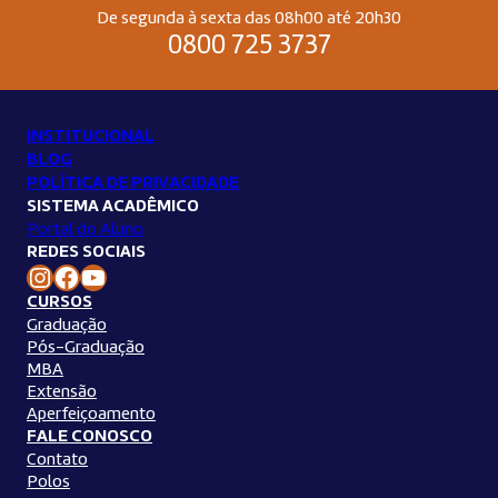
De segunda à sexta das 08h00 até 20h30
0800 725 3737
INSTITUCIONAL
BLOG
POLÍTICA DE PRIVACIDADE
SISTEMA ACADÊMICO
Portal do Aluno
REDES SOCIAIS
Instagram Unilins
Facebook Unilins
Youtube Unilins
CURSOS
Graduação
Pós-Graduação
MBA
Extensão
Aperfeiçoamento
FALE CONOSCO
Contato
Polos