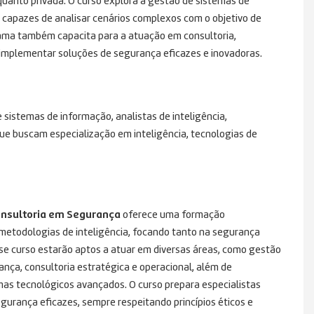
quanto privada. O curso explora a gestão de sistemas de
 capazes de analisar cenários complexos com o objetivo de
rama também capacita para a atuação em consultoria,
 implementar soluções de segurança eficazes e inovadoras.
e sistemas de informação, analistas de inteligência,
ue buscam especialização em inteligência, tecnologias de
Consultoria em Segurança
oferece uma formação
 metodologias de inteligência, focando tanto na segurança
sse curso estarão aptos a atuar em diversas áreas, como gestão
ança, consultoria estratégica e operacional, além de
as tecnológicos avançados. O curso prepara especialistas
gurança eficazes, sempre respeitando princípios éticos e