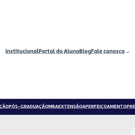
Institucional
Portal do Aluno
Blog
Fale conosco
ÇÃO
PÓS-GRADUAÇÃO
MBA
EXTENSÃO
APERFEIÇOAMENTO
PRE