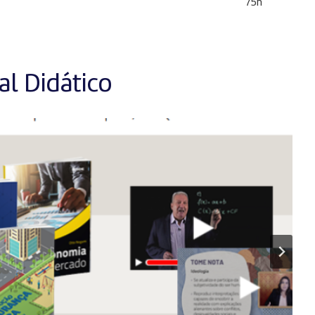
75h
l Didático