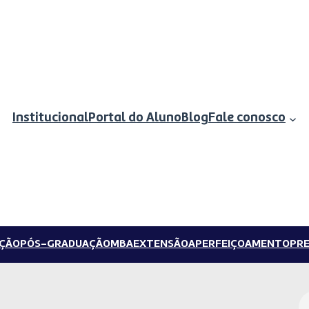
Institucional
Portal do Aluno
Blog
Fale conosco
ÇÃO
PÓS-GRADUAÇÃO
MBA
EXTENSÃO
APERFEIÇOAMENTO
PRE