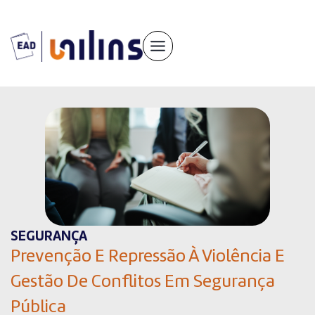
Pular
para
o
conteúdo
SEGURANÇA
Prevenção E Repressão À Violência E
Gestão De Conflitos Em Segurança
Pública