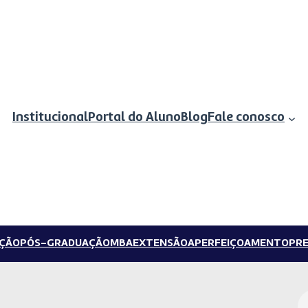
Institucional
Portal do Aluno
Blog
Fale conosco
ÇÃO
PÓS-GRADUAÇÃO
MBA
EXTENSÃO
APERFEIÇOAMENTO
PRE