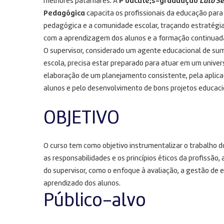
melhores patamares. A
P oacute;s-graduação
Lato S
Pedagógica
capacita os profissionais da educação par
pedagógica e a comunidade escolar, traçando estratég
com a aprendizagem dos alunos e a formação continuada
O supervisor, considerado um agente educacional de sum
escola, precisa estar preparado para atuar em um unive
elaboração de um planejamento consistente, pela aplicaç
alunos e pelo desenvolvimento de bons projetos educaci
OBJETIVO
O curso tem como objetivo instrumentalizar o trabalho do
as responsabilidades e os princípios éticos da profissão
do supervisor, como o enfoque à avaliação, a gestão de
aprendizado dos alunos.
Público-alvo