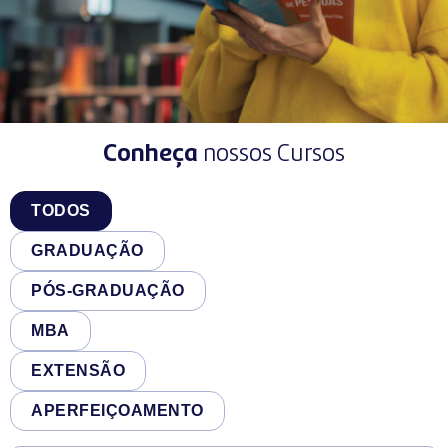
Conheça
nossos Cursos
T
TODOS
o
d
GRADUAÇÃO
o
s
PÓS-GRADUAÇÃO
MBA
EXTENSÃO
APERFEIÇOAMENTO